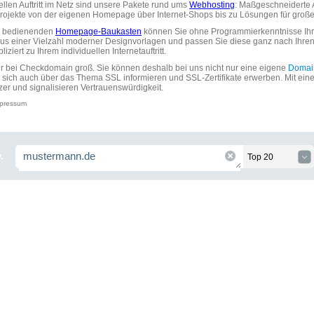
uellen Auftritt im Netz sind unsere Pakete rund ums
Webhosting
: Maßgeschneiderte A
tprojekte von der eigenen Homepage über Internet-Shops bis zu Lösungen für gr
zu bedienenden
Homepage-Baukasten
können Sie ohne Programmierkenntnisse Ihre
aus einer Vielzahl moderner Designvorlagen und passen Sie diese ganz nach Ihre
ziert zu Ihrem individuellen Internetauftritt.
ir bei Checkdomain groß. Sie können deshalb bei uns nicht nur eine eigene
Domai
 sich auch über das Thema SSL informieren und SSL-Zertifikate erwerben. Mit ein
zer und signalisieren Vertrauenswürdigkeit.
pressum
.
Top 20