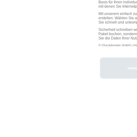
Basis für Ihren individ
mit denen Sie Interne
Mit unserem einfach 
erstellen. Wählen Sie 
Sie schnell und unkompli
Sicherheit schreiben w
Paket buchen, sondern
Sie die Daten Ihrer Nut
© Checkdomain GmbH |
Im
www